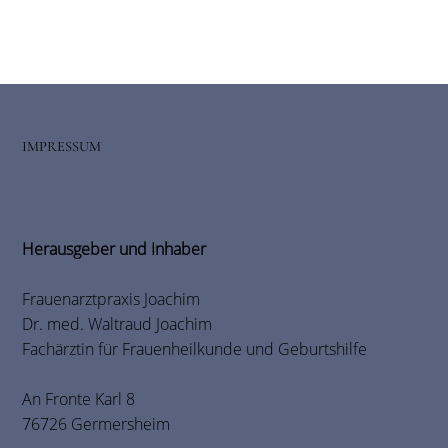
IMPRESSUM
Herausgeber und Inhaber
Frauenarztpraxis Joachim
Dr. med. Waltraud Joachim
Fachärztin für Frauenheilkunde und Geburtshilfe
An Fronte Karl 8
76726 Germersheim