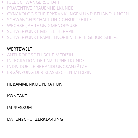
IGEL SCHWANGERSCHAFT
PRÄVENTIVE FRAUENHEILKUNDE
GYNÄKÖLOGISCHE ERKRANKUNGEN UND BEHANDLUNGEN
SCHWANGERSCHAFT UND GEBURTSHILFE
WECHSELJAHRE UND MENOPAUSE
SCHWERPUNKT MISTELTHERAPIE
SCHWERPUNKT FAMILIENORIENTIERTE GEBURTSHILFE
WERTEWELT
ANTHROPOSOPHISCHE MEDIZIN
INTEGRATION DER NATURHEILKUNDE
INDIVIDUELLE BEHANDLUNGSANSÄTZE
ERGÄNZUNG DER KLASSISCHEN MEDIZIN
HEBAMMENKOOPERATION
KONTAKT
IMPRESSUM
DATENSCHUTZERKLÄRUNG