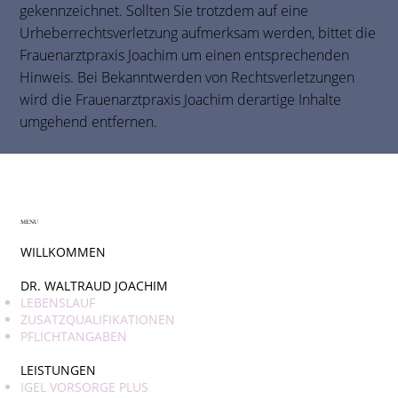
gekennzeichnet. Sollten Sie trotzdem auf eine
Urheberrechtsverletzung aufmerksam werden, bittet die
Frauenarztpraxis Joachim um einen entsprechenden
Hinweis. Bei Bekanntwerden von Rechtsverletzungen
wird die Frauenarztpraxis Joachim derartige Inhalte
umgehend entfernen.
MENU
WILLKOMMEN
DR. WALTRAUD JOACHIM
LEBENSLAUF
ZUSATZQUALIFIKATIONEN
PFLICHTANGABEN
LEISTUNGEN
IGEL VORSORGE PLUS